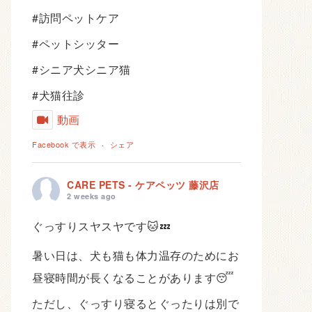
#訪問ペットケア
#ペットシッター
#シニア犬シニア猫
#犬猫往診
動画
Facebook で表示
·
シェア
CARE PETS - ケアペッツ 藤沢店
2 weeks ago
ぐっすりスヤスヤです🐱💤
暑い日は、犬も猫も体力温存のためにお
昼寝時間が長くなることがあります😴
ただし、ぐっすり寝るとぐったりは別で