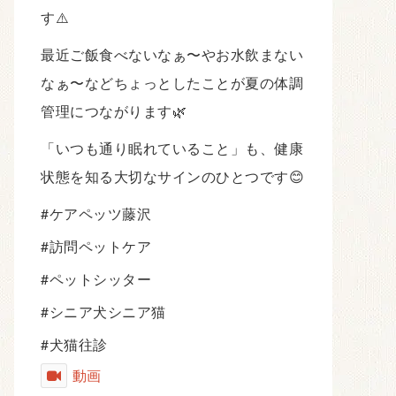
す⚠️
最近ご飯食べないなぁ〜やお水飲まない
なぁ〜などちょっとしたことが夏の体調
管理につながります🌿
「いつも通り眠れていること」も、健康
状態を知る大切なサインのひとつです😊
#ケアペッツ藤沢
#訪問ペットケア
#ペットシッター
#シニア犬シニア猫
#犬猫往診
動画