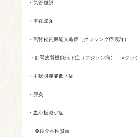
・気管虚脱
・潜在睾丸
・副腎皮質機能亢進症（クッシング症候群）
・副腎皮質機能低下症（アジソン病） ※クッ
・甲状腺機能低下症
・膵炎
・血小板減少症
・免疫介在性貧血