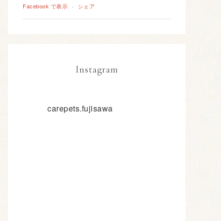
Facebook で表示
·
シェア
Instagram
carepets.fujisawa