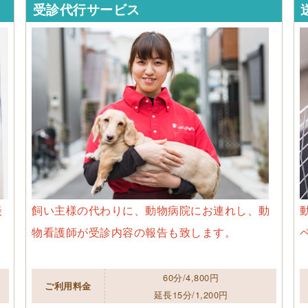
受診代行サービス
談
飼い主様の代わりに、動物病院にお連れし、動
物看護師が受診内容の報告も致します。
60分/4,800円
ご利用料金
延長15分/1,200円