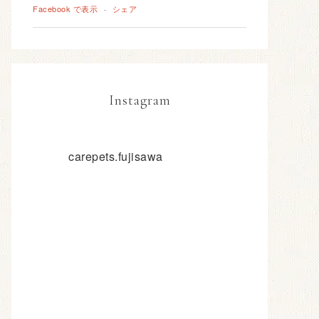
Facebook で表示
·
シェア
Instagram
carepets.fujisawa