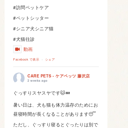
#訪問ペットケア
#ペットシッター
#シニア犬シニア猫
#犬猫往診
動画
Facebook で表示
·
シェア
CARE PETS - ケアペッツ 藤沢店
2 weeks ago
ぐっすりスヤスヤです🐱💤
暑い日は、犬も猫も体力温存のためにお
昼寝時間が長くなることがあります😴
ただし、ぐっすり寝るとぐったりは別で