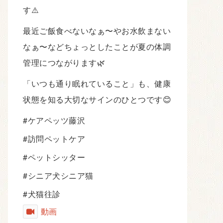
す⚠️
最近ご飯食べないなぁ〜やお水飲まない
なぁ〜などちょっとしたことが夏の体調
管理につながります🌿
「いつも通り眠れていること」も、健康
状態を知る大切なサインのひとつです😊
#ケアペッツ藤沢
#訪問ペットケア
#ペットシッター
#シニア犬シニア猫
#犬猫往診
動画