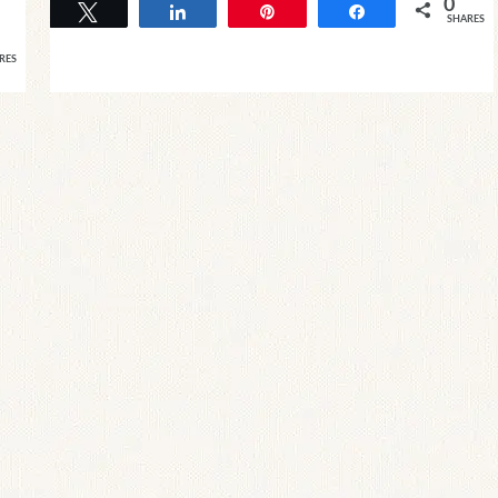
0
Tweet
Share
Pin
Share
SHARES
RES