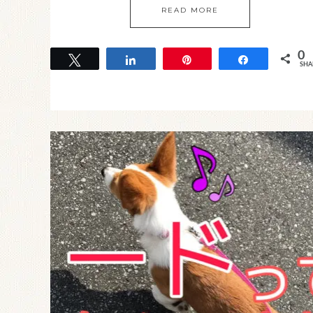
READ MORE
0
Tweet
Share
Pin
Share
SHA