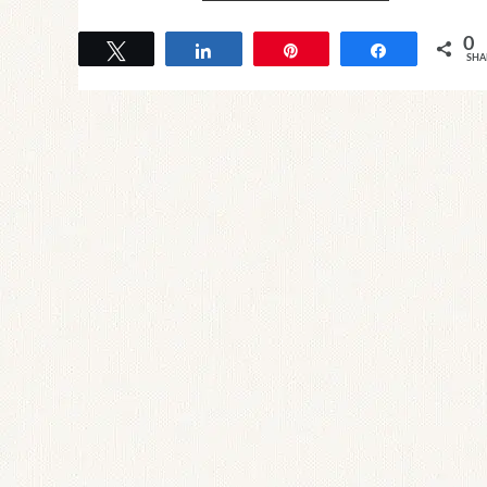
0
Tweet
Share
Pin
Share
SHA