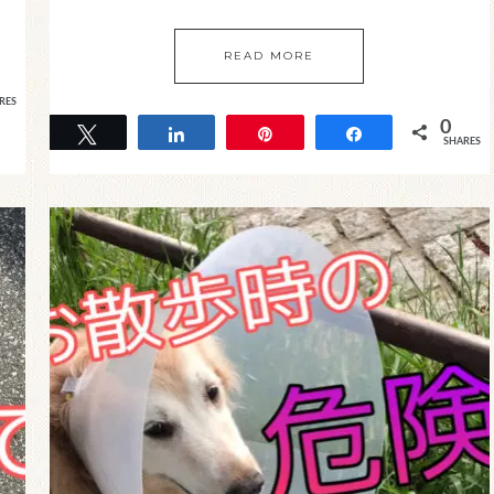
READ MORE
RES
0
Tweet
Share
Pin
Share
SHARES