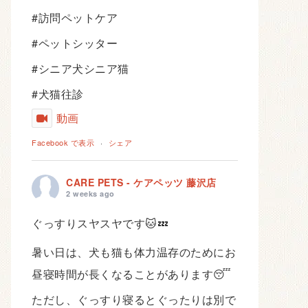
#訪問ペットケア
#ペットシッター
#シニア犬シニア猫
#犬猫往診
動画
Facebook で表示
·
シェア
CARE PETS - ケアペッツ 藤沢店
2 weeks ago
ぐっすりスヤスヤです🐱💤
暑い日は、犬も猫も体力温存のためにお
昼寝時間が長くなることがあります😴
ただし、ぐっすり寝るとぐったりは別で