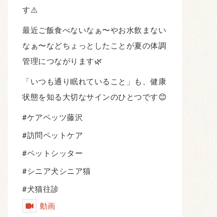
す⚠️
最近ご飯食べないなぁ〜やお水飲まない
なぁ〜などちょっとしたことが夏の体調
管理につながります🌿
「いつも通り眠れていること」も、健康
状態を知る大切なサインのひとつです😊
#ケアペッツ藤沢
#訪問ペットケア
#ペットシッター
#シニア犬シニア猫
#犬猫往診
動画