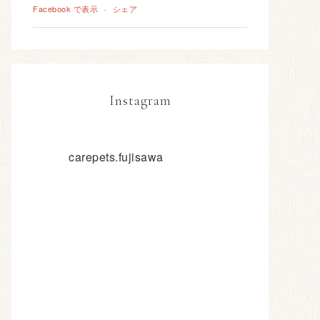
Facebook で表示
·
シェア
Instagram
carepets.fujisawa