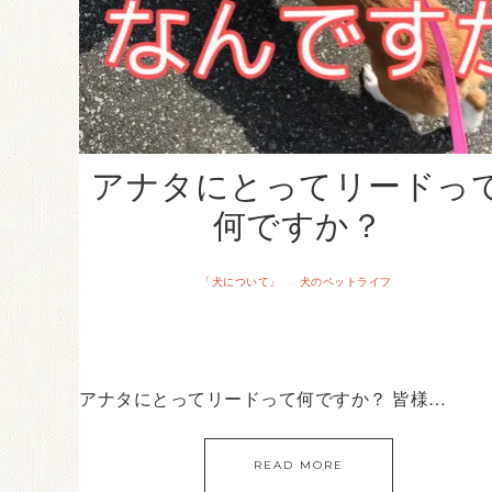
アナタにとってリードっ
何ですか？
「犬について」
犬のペットライフ
·
アナタにとってリードって何ですか？ 皆様…
READ MORE