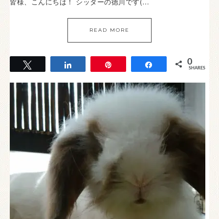
皆様、こんにちは！ シッターの徳川です(…
READ MORE
0
Tweet
Share
Pin
Share
SHARES