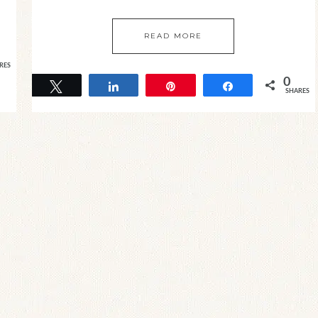
READ MORE
RES
0
Tweet
Share
Pin
Share
SHARES