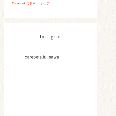
Facebook で表示
·
シェア
Instagram
carepets.fujisawa