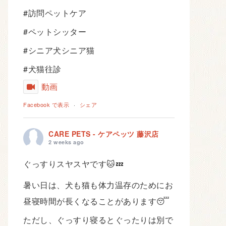
#訪問ペットケア
#ペットシッター
#シニア犬シニア猫
#犬猫往診
動画
Facebook で表示
·
シェア
CARE PETS - ケアペッツ 藤沢店
2 weeks ago
ぐっすりスヤスヤです🐱💤
暑い日は、犬も猫も体力温存のためにお
昼寝時間が長くなることがあります😴
ただし、ぐっすり寝るとぐったりは別で