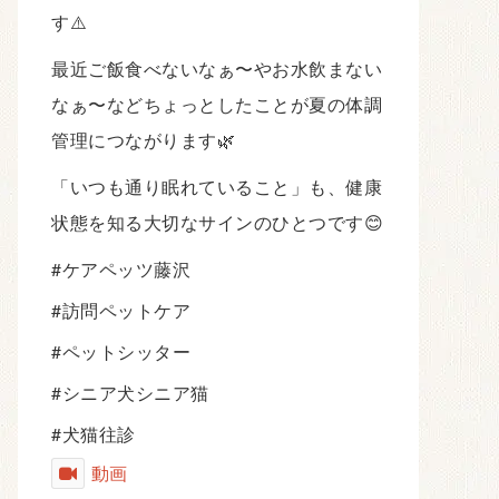
す⚠️
最近ご飯食べないなぁ〜やお水飲まない
なぁ〜などちょっとしたことが夏の体調
管理につながります🌿
「いつも通り眠れていること」も、健康
状態を知る大切なサインのひとつです😊
#ケアペッツ藤沢
#訪問ペットケア
#ペットシッター
#シニア犬シニア猫
#犬猫往診
動画