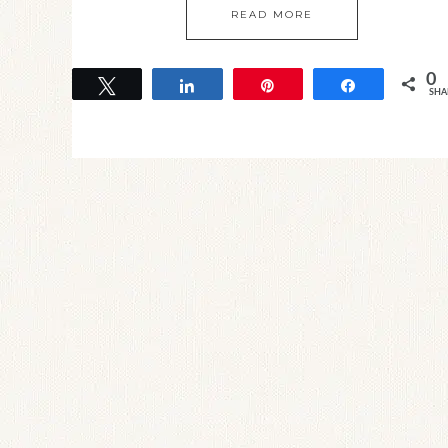
READ MORE
0
Tweet
Share
Pin
Share
SHA