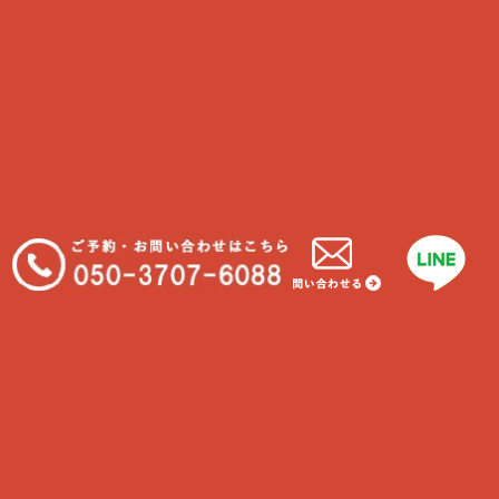
Hour
6時-22時
カテゴリー
「犬について」
「猫について」
お世話に行ってきました！
シニア
ペットのお仕事