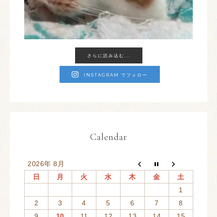
さらに読み込む...
INSTAGRAM でフォロー
Calendar
2026年 8月
日
月
火
水
木
金
土
1
2
3
4
5
6
7
8
9
10
11
12
13
14
15