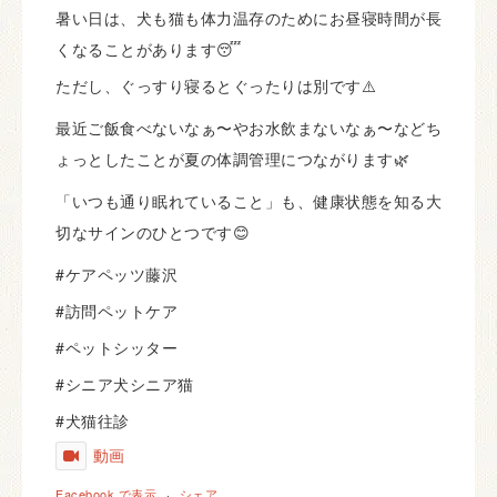
暑い日は、犬も猫も体力温存のためにお昼寝時間が長
くなることがあります😴
ただし、ぐっすり寝るとぐったりは別です⚠️
最近ご飯食べないなぁ〜やお水飲まないなぁ〜などち
ょっとしたことが夏の体調管理につながります🌿
「いつも通り眠れていること」も、健康状態を知る大
切なサインのひとつです😊
#ケアペッツ藤沢
#訪問ペットケア
#ペットシッター
#シニア犬シニア猫
#犬猫往診
動画
Facebook で表示
·
シェア