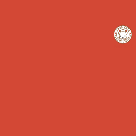
「猫について」
お世話に行ってきました！
シニア
ペットのお仕事
日常ケア
犬のペットライフ
犬の予防
犬の病気
猫のペットライフ
猫の予防
猫の病気