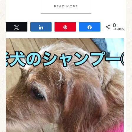
READ MORE
0
Tweet
Share
Pin
Share
SHARES