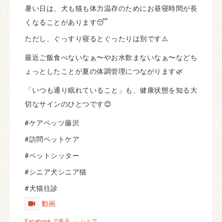
暑い日は、犬も猫も体力温存のためにお昼寝時間が長
くなることがあります😴
ただし、ぐっすり寝るとぐったりは別です⚠️
最近ご飯食べないなぁ〜やお水飲まないなぁ〜などち
ょっとしたことが夏の体調管理につながります🌿
「いつも通り眠れていること」も、健康状態を知る大
切なサインのひとつです😊
#ケアペッツ藤沢
#訪問ペットケア
#ペットシッター
#シニア犬シニア猫
#犬猫往診
動画
Facebook で表示
·
シェア