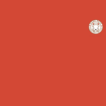
「猫について」
お世話に行ってきました！
シニア
ペットのお仕事
日常ケア
犬のペットライフ
犬の予防
犬の病気
猫のペットライフ
猫の予防
猫の病気