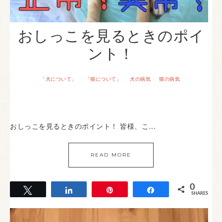
おしっこを見るときのポイ
ント！
「犬について」
「猫について」
犬の病気
猫の病気
·
·
·
おしっこを見るときのポイント！ 皆様、こ…
READ MORE
0
Tweet
Share
Pin
Share
SHARES