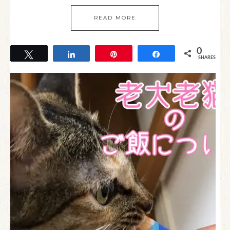
READ MORE
0
Tweet
Share
Pin
Share
SHARES