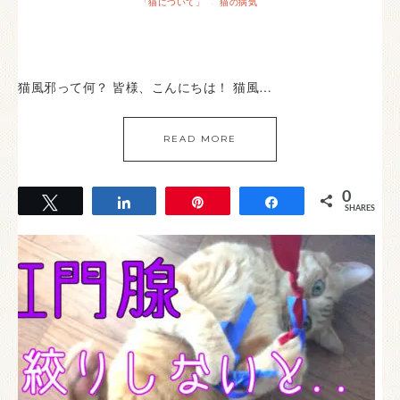
「猫について」
猫の病気
·
猫風邪って何？ 皆様、こんにちは！ 猫風…
READ MORE
0
Tweet
Share
Pin
Share
SHARES