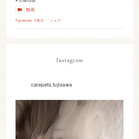
動画
Facebook で表示
·
シェア
Instagram
carepets.fujisawa