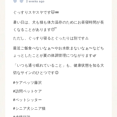
2 weeks ago
ぐっすりスヤスヤです🐱💤
暑い日は、犬も猫も体力温存のためにお昼寝時間が長
くなることがあります😴
ただし、ぐっすり寝るとぐったりは別です⚠️
最近ご飯食べないなぁ〜やお水飲まないなぁ〜などち
ょっとしたことが夏の体調管理につながります🌿
「いつも通り眠れていること」も、健康状態を知る大
切なサインのひとつです😊
#ケアペッツ藤沢
#訪問ペットケア
#ペットシッター
#シニア犬シニア猫
#犬猫往診