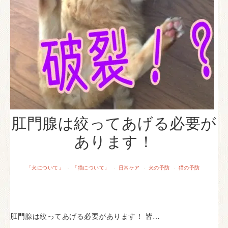
肛門腺は絞ってあげる必要が
あります！
「犬について」
「猫について」
日常ケア
犬の予防
猫の予防
·
·
·
·
肛門腺は絞ってあげる必要があります！ 皆…