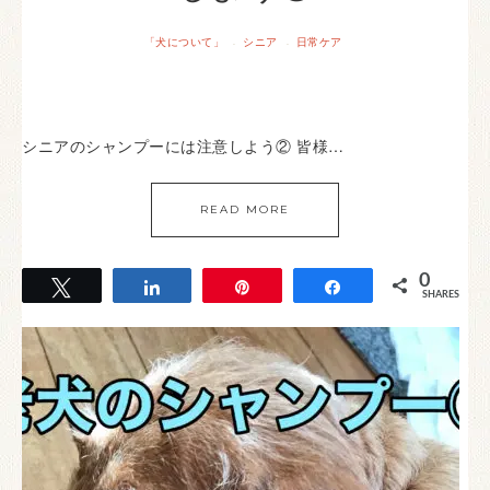
「犬について」
シニア
日常ケア
·
·
シニアのシャンプーには注意しよう② 皆様…
READ MORE
0
Tweet
Share
Pin
Share
SHARES