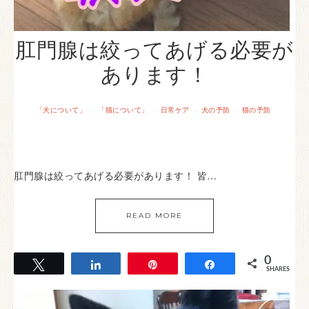
肛門腺は絞ってあげる必要が
あります！
「犬について」
「猫について」
日常ケア
犬の予防
猫の予防
·
·
·
·
肛門腺は絞ってあげる必要があります！ 皆…
READ MORE
0
Tweet
Share
Pin
Share
SHARES