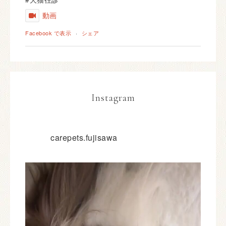
動画
Facebook で表示
·
シェア
Instagram
carepets.fujisawa