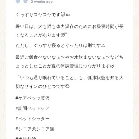
2 weeks ago
ぐっすりスヤスヤです🐱💤
暑い日は、犬も猫も体力温存のためにお昼寝時間が長
くなることがあります😴
ただし、ぐっすり寝るとぐったりは別です⚠️
最近ご飯食べないなぁ〜やお水飲まないなぁ〜などち
ょっとしたことが夏の体調管理につながります🌿
「いつも通り眠れていること」も、健康状態を知る大
切なサインのひとつです😊
#ケアペッツ藤沢
#訪問ペットケア
#ペットシッター
#シニア犬シニア猫
#犬猫往診