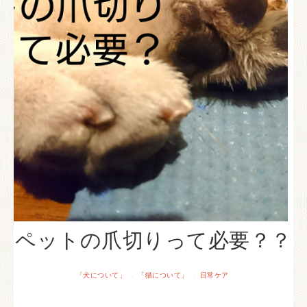
ペットの爪切りって必要？？
「犬について」
「猫について」
日常ケア
·
·