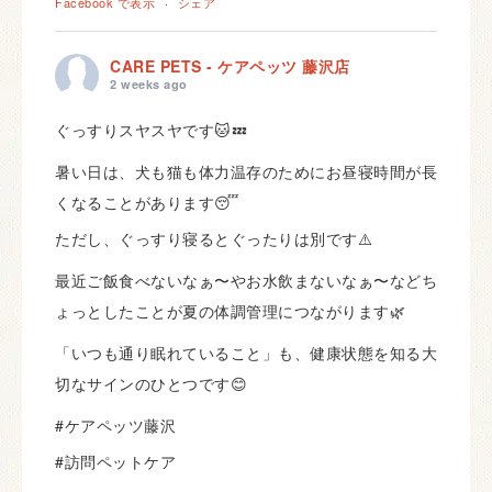
Facebook で表示
·
シェア
CARE PETS - ケアペッツ 藤沢店
2 weeks ago
ぐっすりスヤスヤです🐱💤
暑い日は、犬も猫も体力温存のためにお昼寝時間が長
くなることがあります😴
ただし、ぐっすり寝るとぐったりは別です⚠️
最近ご飯食べないなぁ〜やお水飲まないなぁ〜などち
ょっとしたことが夏の体調管理につながります🌿
「いつも通り眠れていること」も、健康状態を知る大
切なサインのひとつです😊
#ケアペッツ藤沢
#訪問ペットケア