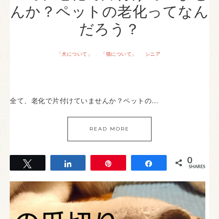
んか？ペットの老化ってなん
だろう？
「犬について」
「猫について」
シニア
·
·
全て、老化で片付けていませんか？ペットの…
READ MORE
0
Tweet
Share
Pin
Share
SHARES