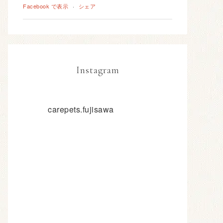
Facebook で表示
·
シェア
Instagram
carepets.fujisawa