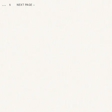
…
5
NEXT PAGE »