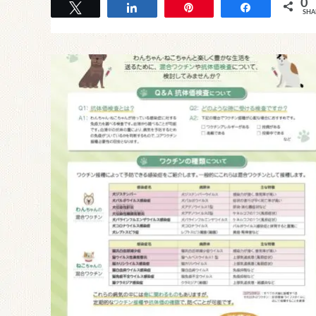
0
Tweet
Share
Pin
Share
SHA