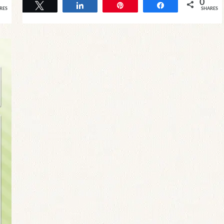
0
Tweet
Share
Pin
Share
RES
SHARES