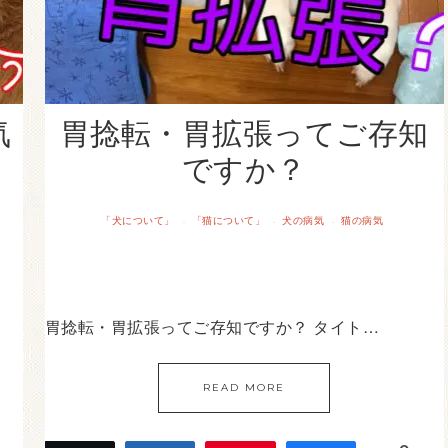
気
胃捻転・胃拡張ってご存知
ですか？
「犬について」
「猫について」
犬の病気
猫の病気
·
·
·
胃捻転・胃拡張ってご存知ですか？ タイト…
READ MORE