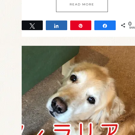
READ MORE
0
Tweet
Share
Pin
Share
SHA