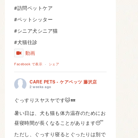
#訪問ペットケア
#ペットシッター
#シニア犬シニア猫
#犬猫往診
動画
Facebook で表示
·
シェア
CARE PETS - ケアペッツ 藤沢店
2 weeks ago
ぐっすりスヤスヤです🐱💤
暑い日は、犬も猫も体力温存のためにお
昼寝時間が長くなることがあります😴
ただし、ぐっすり寝るとぐったりは別で