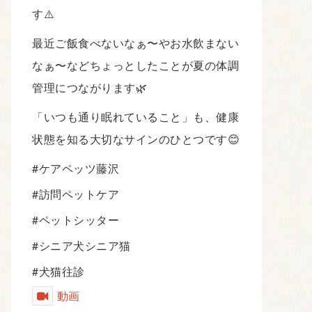
す⚠️
最近ご飯食べないなぁ〜やお水飲まない
なぁ〜などちょっとしたことが夏の体調
管理につながります🌿
「いつも通り眠れていること」も、健康
状態を知る大切なサインのひとつです😊
#ケアペッツ藤沢
#訪問ペットケア
#ペットシッター
#シニア犬シニア猫
#犬猫往診
動画