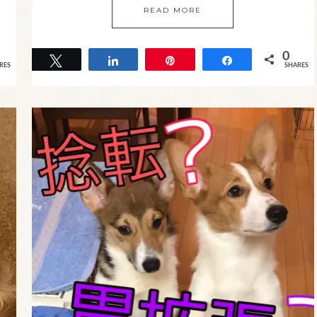
READ MORE
0
Tweet
Share
Pin
Share
RES
SHARES